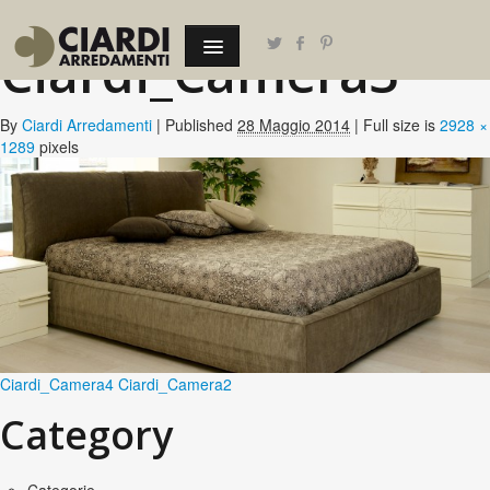
←
Zona notte
Ciardi_Camera3
By
Ciardi Arredamenti
|
Published
28 Maggio 2014
| Full size is
2928 ×
1289
pixels
Ciardi_Camera4
Ciardi_Camera2
Category